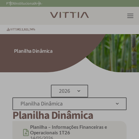
PT
EN
Institucional
A+
A-
VITT3
R$ 2,92
1,74%
Planilha Dinâmica
Planilha Dinâmica
Planilha – Informações Financeiras e
Operacionais 1T26
14/05/2026